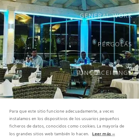
GENERAL WORK
PERGOLAS
JUNCO CEILINGS
WOODEN FLOORS
Para que este sitio funcione adecuadamente, a veces
instalamos en los dispositivos de los usuarios pequeños
ficheros de datos, conocidos como cookies. La mayoría de
INTERIOR WORKS
los grandes sitios web también lo hacen.
Leer más